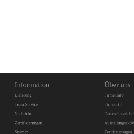
Information
Über uns
Lieferung
Firmeninfo
Team Service
Firmenstil
Nachricht
Datenschutzrichtl
Zertifizierungen
Ausstellungsaktiv
Sitemap
Zertifizierungen