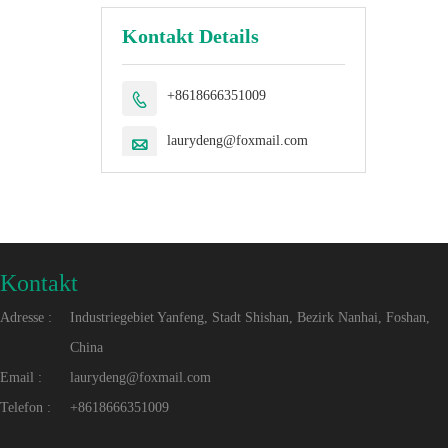
Kontakt Details
+8618666351009

laurydeng@foxmail.com

Kontakt
Adresse :
Industriegebiet Yanfeng, Stadt Shishan, Bezirk Nanhai, Foshan,
China
Email :
laurydeng@foxmail.com
Telefon :
+8618666351009