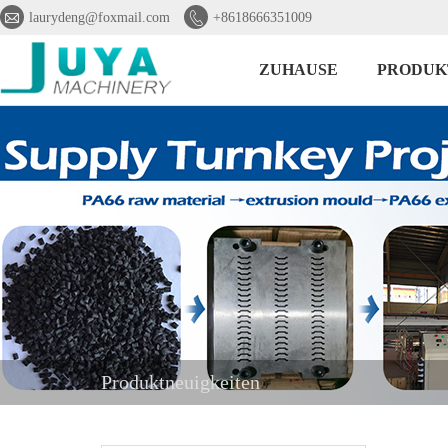


laurydeng@foxmail.com
+8618666351009
ZUHAUSE
PRODUK
Produktneuigkeiten