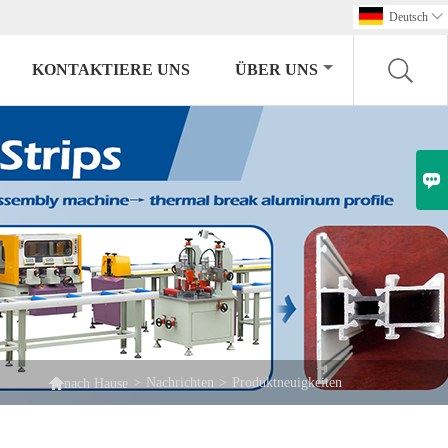
Deutsch

KONTAKTIERE UNS
ÜBER UNS


>
Nachrichten
>
Produktneuigkeiten
nach Hause