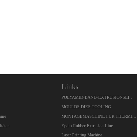
Links
POLYAMID-BAND-EXTRUSIONSLINIE
MOULDS DIES TOOLING
inie
MONTAGEMASCHINE FÜR THERMISCHE UNTERBRECHUNG
itäten
Epdm Rubber Extrusion Line
Laser Printing Machine