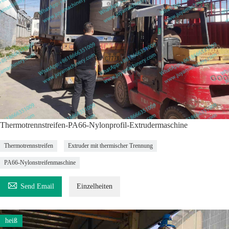
Thermotrennstreifen-PA66-Nylonprofil-Extrudermaschine
Thermotrennstreifen
Extruder mit thermischer Trennung
PA66-Nylonstreifenmaschine

Send Email
Einzelheiten
heiß