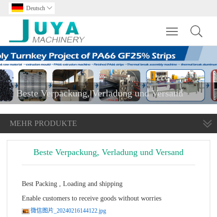
Deutsch

Toggle main m
Beste Verpackung, Verladung und Versand
MEHR PRODUKTE
Beste Verpackung, Verladung und Versand
Best Packing , Loading and shipping
Enable customers to receive goods without worries
微信图片_20240216144122.jpg