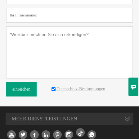

Datenschutz-Bestimmungen
einreichen
MEHR DIENSTLEISTUNGEN






